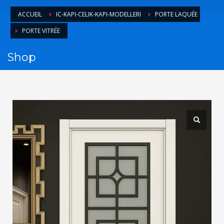
1
Login or create new account.
ACCUEIL
IC-KAPI-CELIK-KAPI-MODELLERI
PORTE LAQUÉE
2
Review your order.
PORTE VITRÉE
3
Payment &
FREE
shipment
Shop
If you still have problems, please let us know, by sending an
email to support@website.com . Thank you!
SHOWROOM HOURS
Mon-Fri 9:00AM - 6:00AM
Sat - 9:00AM-5:00PM
Sundays by appointment only!