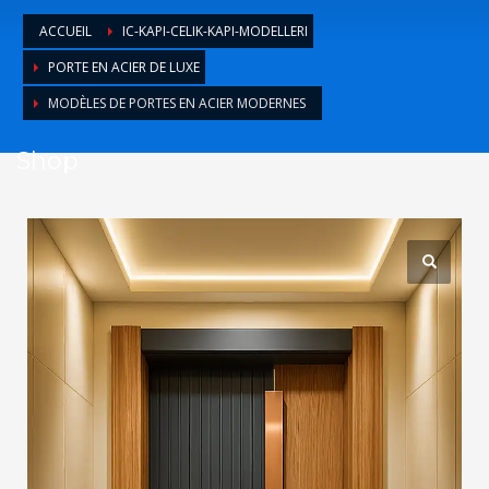
1
Login or create new account.
ACCUEIL
IC-KAPI-CELIK-KAPI-MODELLERI
2
Review your order.
PORTE EN ACIER DE LUXE
3
Payment &
FREE
shipment
MODÈLES DE PORTES EN ACIER MODERNES
If you still have problems, please let us know, by sending an
Shop
email to support@website.com . Thank you!
SHOWROOM HOURS
Mon-Fri 9:00AM - 6:00AM
Sat - 9:00AM-5:00PM
Sundays by appointment only!