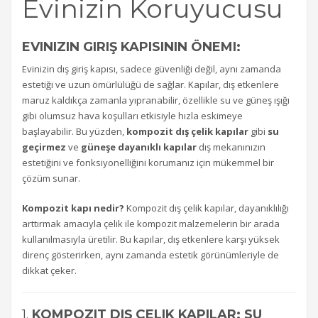
Evinizin Koruyucusu
EVINIZIN GIRIŞ KAPISININ ÖNEMI:
Evinizin dış giriş kapısı, sadece güvenliği değil, aynı zamanda
estetiği ve uzun ömürlülüğü de sağlar. Kapılar, dış etkenlere
maruz kaldıkça zamanla yıpranabilir, özellikle su ve güneş ışığı
gibi olumsuz hava koşulları etkisiyle hızla eskimeye
başlayabilir. Bu yüzden,
kompozit dış çelik kapılar
gibi
su
geçirmez
ve
güneşe dayanıklı kapılar
dış mekanınızın
estetiğini ve fonksiyonelliğini korumanız için mükemmel bir
çözüm sunar.
Kompozit kapı nedir?
Kompozit dış çelik kapılar, dayanıklılığı
arttırmak amacıyla çelik ile kompozit malzemelerin bir arada
kullanılmasıyla üretilir. Bu kapılar, dış etkenlere karşı yüksek
direnç gösterirken, aynı zamanda estetik görünümleriyle de
dikkat çeker.
1.
KOMPOZIT DIŞ ÇELIK KAPILAR: SU