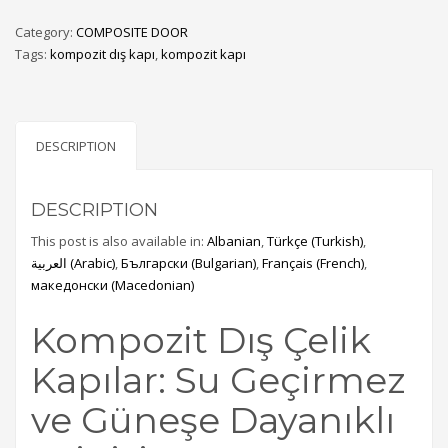
Category:
COMPOSITE DOOR
Tags:
kompozit dış kapı
,
kompozit kapı
DESCRIPTION
DESCRIPTION
This post is also available in:
Albanian
Türkçe
(
Turkish
)
العربية
(
Arabic
)
Български
(
Bulgarian
)
Français
(
French
)
македонски
(
Macedonian
)
Kompozit Dış Çelik
Kapılar: Su Geçirmez
ve Güneşe Dayanıklı