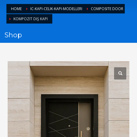
1
Login or create new account.
HOME
IC-KAPI-CELIK-KAPI-MODELLERI
COMPOSITE DOOR
2
Review your order.
KOMPOZIT DIŞ KAPI
3
Payment &
FREE
shipment
Shop
If you still have problems, please let us know, by sending an
email to support@website.com . Thank you!
SHOWROOM HOURS
Mon-Fri 9:00AM - 6:00AM
Sat - 9:00AM-5:00PM
Sundays by appointment only!