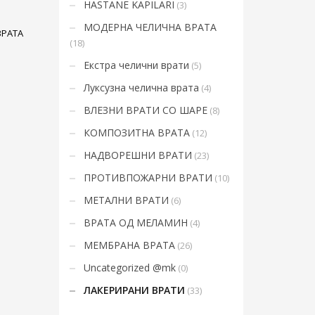
HASTANE KAPILARI
(3)
Mon-Fri 9:00AM - 6:00AM
t
Sat - 9:00AM-5:00PM
МОДЕРНА ЧЕЛИЧНА ВРАТА
ВРАТА
Sundays by appointment only!
(18)
Екстра челични врати
(5)
Луксузна челична врата
(4)
ВЛЕЗНИ ВРАТИ СО ШАРЕ
(8)
КОМПОЗИТНА ВРАТА
(12)
НАДВОРЕШНИ ВРАТИ
(23)
ПРОТИВПОЖАРНИ ВРАТИ
(10)
МЕТАЛНИ ВРАТИ
(6)
ВРАТА ОД МЕЛАМИН
(4)
МЕМБРАНА ВРАТА
(26)
Uncategorized @mk
(0)
ЛАКЕРИРАНИ ВРАТИ
(33)