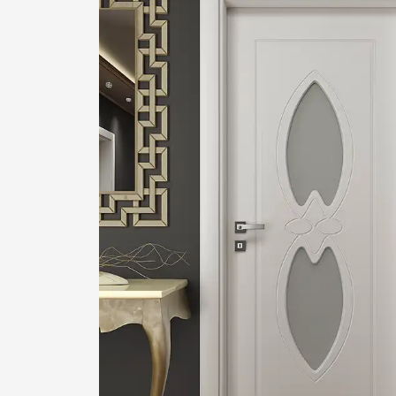
1
2
Login or create new account.
R
If you still have problems, please let us know, by sen