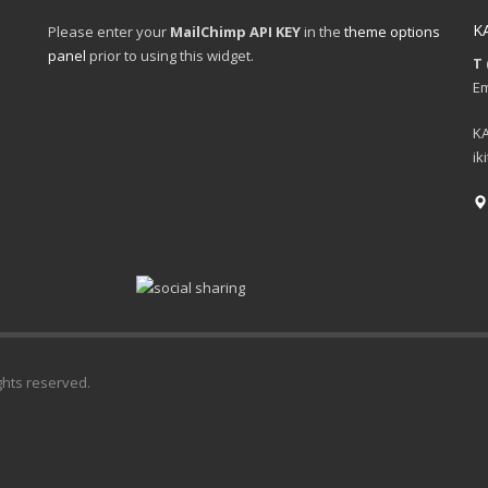
K
Please enter your
MailChimp API KEY
in the
theme options
panel
prior to using this widget.
T 
Em
KA
ik
ights reserved.