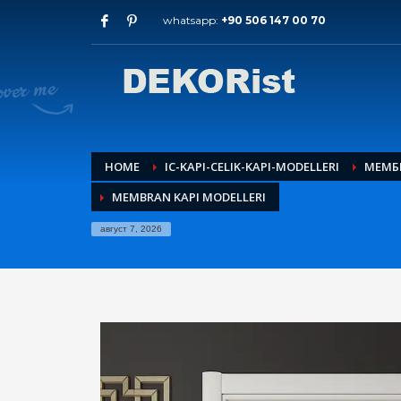
whatsapp:
+90 506 147 00 70
Архиви
јули 2026
мај 2026
февруари 2026
јануари 2026
декември 2025
HOME
IC-KAPI-CELIK-KAPI-MODELLERI
МЕМБ
ноември 2025
MEMBRAN KAPI MODELLERI
септември 2025
август 2015
август 7, 2026
Категории
Влезна врата во стан
Входни врати
Вътрешни врати
HOW TO SHOP