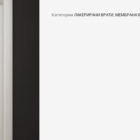
3
eview your order.
Payment &
FREE
shipmen
Категории
ЛАКЕРИРАНИ ВРАТИ
,
МЕМБРАНА 
ding an email to support@website.com . Thank you!