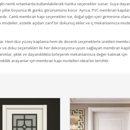
ibi nemli ortamlarda kullanılabilecek harika seçenekler sunar. Suya dayan
un yıllar boyunca ilk günkü görünümünü korur. Ayrıca, PVC membran kapılar
rdır. Camlı membran kapı seçenekleri ise, doğal ışığın içeri girmesine olan
lı modeller, estetik açıdan zarif bir dokunuş ekler ve iç mekanlarınıza mode
sunar. Hem düz yüzey kaplama hem de desenli seçeneklerle üretilen membr
ı renk ve doku seçenekleri ile her dekorasyona uyum sağlayan membran kapıl
ımlar, şıklık ve dayanıklılıkla birleşerek mekanlarınıza değer katmak için
lık arayanlar için membran kapı modelleri ideal bir tercihtir.