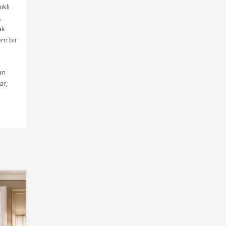
ıklı
,
ak
rn bir
an
ar,