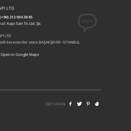
API LTD
(+90) 212 934 38 85
ail:
Kapı San Tic Ltd. Şti.
PI LTD
itelli keresteciler sitesi BAŞAKŞEHİR- İSTANBUL
Open in Google Maps
GET SOCIAL