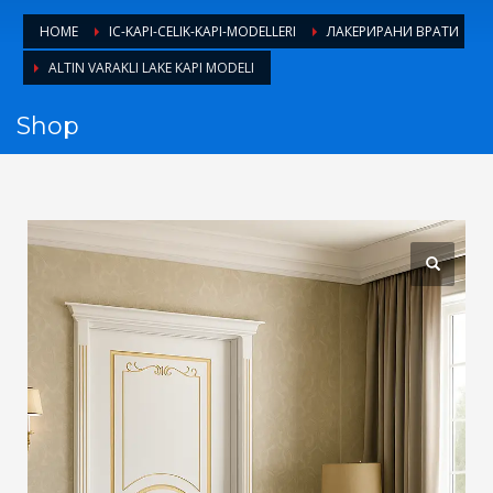
1
Login or create new account.
HOME
IC-KAPI-CELIK-KAPI-MODELLERI
ЛАКЕРИРАНИ ВРАТИ
2
Review your order.
ALTIN VARAKLI LAKE KAPI MODELI
3
Payment &
FREE
shipment
Shop
If you still have problems, please let us know, by sending an
email to support@website.com . Thank you!
SHOWROOM HOURS
Mon-Fri 9:00AM - 6:00AM
Sat - 9:00AM-5:00PM
Sundays by appointment only!