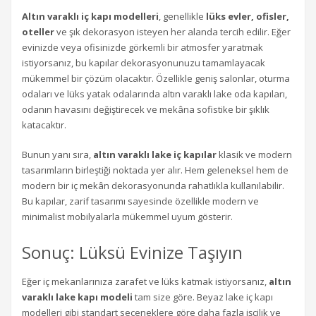
Altın varaklı iç kapı modelleri
, genellikle
lüks evler, ofisler,
oteller
ve şık dekorasyon isteyen her alanda tercih edilir. Eğer
evinizde veya ofisinizde görkemli bir atmosfer yaratmak
istiyorsanız, bu kapılar dekorasyonunuzu tamamlayacak
mükemmel bir çözüm olacaktır. Özellikle geniş salonlar, oturma
odaları ve lüks yatak odalarında altın varaklı lake oda kapıları,
odanın havasını değiştirecek ve mekâna sofistike bir şıklık
katacaktır.
Bunun yanı sıra,
altın varaklı lake iç kapılar
klasik ve modern
tasarımların birleştiği noktada yer alır. Hem geleneksel hem de
modern bir iç mekân dekorasyonunda rahatlıkla kullanılabilir.
Bu kapılar, zarif tasarımı sayesinde özellikle modern ve
minimalist mobilyalarla mükemmel uyum gösterir.
Sonuç: Lüksü Evinize Taşıyın
Eğer iç mekanlarınıza zarafet ve lüks katmak istiyorsanız,
altın
varaklı lake kapı modeli
tam size göre. Beyaz lake iç kapı
modelleri gibi standart seçeneklere göre daha fazla işçilik ve