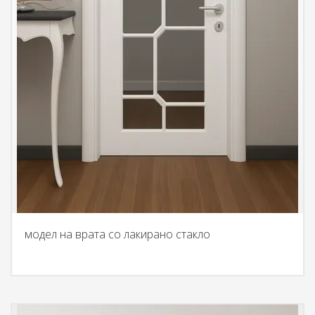
модел на врата со лакирано стакло