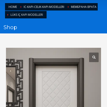
1
Login or create new account.
HOME
IC-KAPI-CELIK-KAPI-MODELLERI
МЕМБРАНА ВРАТА
2
Review your order.
LÜKS İÇ KAPI MODELLERI
3
Payment &
FREE
shipment
Shop
If you still have problems, please let us know, by sending an
email to support@website.com . Thank you!
SHOWROOM HOURS
Mon-Fri 9:00AM - 6:00AM
Sat - 9:00AM-5:00PM
Sundays by appointment only!