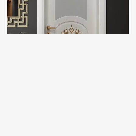
Lake İç Kapı Modeli