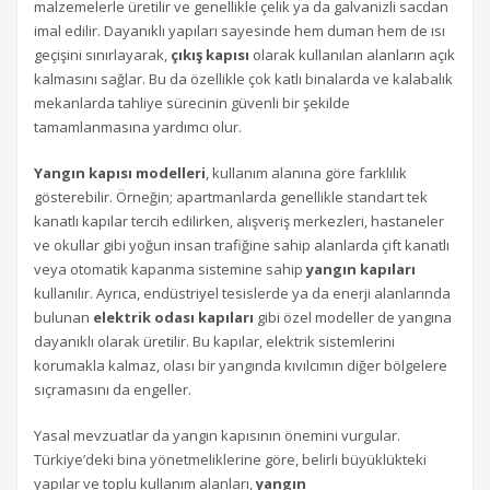
malzemelerle üretilir ve genellikle çelik ya da galvanizli sacdan
imal edilir. Dayanıklı yapıları sayesinde hem duman hem de ısı
geçişini sınırlayarak,
çıkış kapısı
olarak kullanılan alanların açık
kalmasını sağlar. Bu da özellikle çok katlı binalarda ve kalabalık
mekanlarda tahliye sürecinin güvenli bir şekilde
tamamlanmasına yardımcı olur.
Yangın kapısı modelleri
, kullanım alanına göre farklılık
gösterebilir. Örneğin; apartmanlarda genellikle standart tek
kanatlı kapılar tercih edilirken, alışveriş merkezleri, hastaneler
ve okullar gibi yoğun insan trafiğine sahip alanlarda çift kanatlı
veya otomatik kapanma sistemine sahip
yangın kapıları
kullanılır. Ayrıca, endüstriyel tesislerde ya da enerji alanlarında
bulunan
elektrik odası kapıları
gibi özel modeller de yangına
dayanıklı olarak üretilir. Bu kapılar, elektrik sistemlerini
korumakla kalmaz, olası bir yangında kıvılcımın diğer bölgelere
sıçramasını da engeller.
Yasal mevzuatlar da yangın kapısının önemini vurgular.
Türkiye’deki bina yönetmeliklerine göre, belirli büyüklükteki
yapılar ve toplu kullanım alanları,
yangın