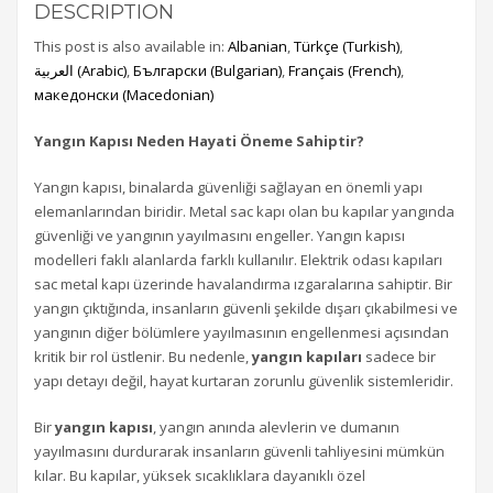
DESCRIPTION
This post is also available in:
Albanian
Türkçe
(
Turkish
)
العربية
(
Arabic
)
Български
(
Bulgarian
)
Français
(
French
)
македонски
(
Macedonian
)
Yangın Kapısı Neden Hayati Öneme Sahiptir?
Yangın kapısı, binalarda güvenliği sağlayan en önemli yapı
elemanlarından biridir. Metal sac kapı olan bu kapılar yangında
güvenliği ve yangının yayılmasını engeller. Yangın kapısı
modelleri faklı alanlarda farklı kullanılır. Elektrik odası kapıları
sac metal kapı üzerinde havalandırma ızgaralarına sahiptir. Bir
yangın çıktığında, insanların güvenli şekilde dışarı çıkabilmesi ve
yangının diğer bölümlere yayılmasının engellenmesi açısından
kritik bir rol üstlenir. Bu nedenle,
yangın kapıları
sadece bir
yapı detayı değil, hayat kurtaran zorunlu güvenlik sistemleridir.
Bir
yangın kapısı
, yangın anında alevlerin ve dumanın
yayılmasını durdurarak insanların güvenli tahliyesini mümkün
kılar. Bu kapılar, yüksek sıcaklıklara dayanıklı özel