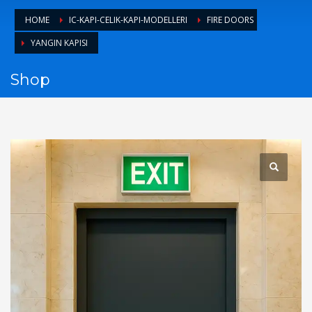
1
Login or create new account.
HOME
IC-KAPI-CELIK-KAPI-MODELLERI
FIRE DOORS
2
Review your order.
YANGIN KAPISI
3
Payment &
FREE
shipment
Shop
If you still have problems, please let us know, by sending an
email to support@website.com . Thank you!
SHOWROOM HOURS
Mon-Fri 9:00AM - 6:00AM
Sat - 9:00AM-5:00PM
Sundays by appointment only!