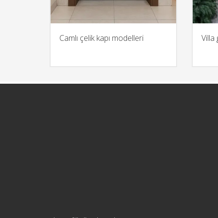
Camlı çelik kapı modelleri​
Villa