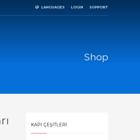
LANGUAGES
LOGIN
SUPPORT
×
Shop
rı
KAPI ÇEŞİTLERİ
SHOWROOM HOURS