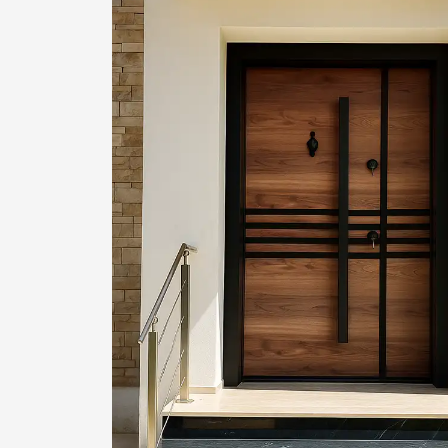
1
2
Login or create new account.
R
If you still have problems, please let us know, by sen