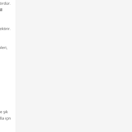
tördür.
il
tirir.
leri,
e şık
lla için