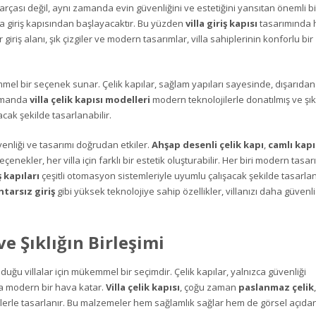
 parçası değil, aynı zamanda evin güvenliğini ve estetiğini yansıtan önemli bi
illa giriş kapısından başlayacaktır. Bu yüzden
villa giriş kapısı
tasarımında
giriş alanı, şık çizgiler ve modern tasarımlar, villa sahiplerinin konforlu bir
mel bir seçenek sunar. Çelik kapılar, sağlam yapıları sayesinde, dışarıdan
zamanda
villa çelik kapısı modelleri
modern teknolojilerle donatılmış ve şık
ak şekilde tasarlanabilir.
enliği ve tasarımı doğrudan etkiler.
Ahşap desenli çelik kapı
,
camlı kapı
eçenekler, her villa için farklı bir estetik oluşturabilir. Her biri modern tasar
ş kapıları
çeşitli otomasyon sistemleriyle uyumlu çalışacak şekilde tasarlana
tarsız giriş
gibi yüksek teknolojiye sahip özellikler, villanızı daha güvenl
ve Şıklığın Birleşimi
duğu villalar için mükemmel bir seçimdir. Çelik kapılar, yalnızca güvenliği
a modern bir hava katar.
Villa çelik kapısı
, çoğu zaman
paslanmaz çelik
,
erle tasarlanır. Bu malzemeler hem sağlamlık sağlar hem de görsel açıdan