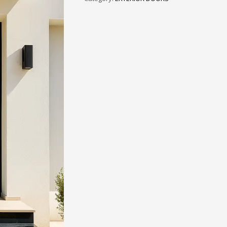
3
eview your order.
Payment &
FREE
shipmen
ding an email to support@website.com . Thank you!