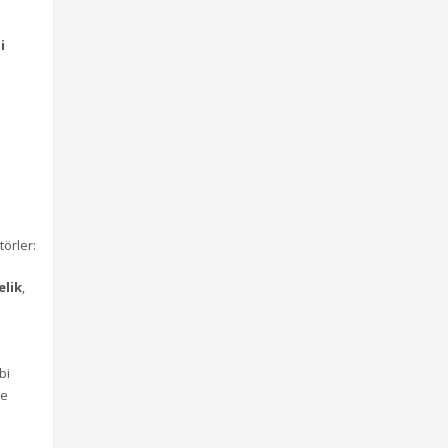
i
törler:
elik
,
bi
de