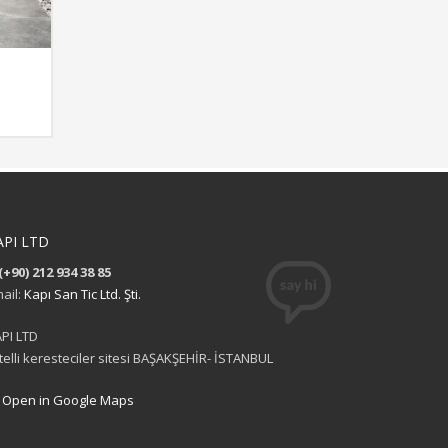
API LTD
(+90) 212 934 38 85
ail:
Kapı San Tic Ltd. Şti.
PI LTD
itelli keresteciler sitesi BAŞAKŞEHİR- İSTANBUL
Open in Google Maps