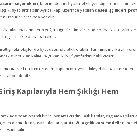
tasarım seçenekleri
, kapı modelinin fiyatını etkileyen diğer önemli bir fak
çilik, fiyatı artırabilir. Ayrıca, kapı üzerinde yapılan
desen işçilikleri
,
prof
yen unsurlar arasında yer alır.
ullanılan malzemelerin yoğunluğu, üretim sürecinde daha fazla işçilik gerek
ılar, genellikle daha pahalıdır.
ettiği teknolojiler de fiyat üzerinde etkili olabilir. Tanınmış markaların ürün
ncak sundukları kalite ve güvenlik, bu fiyat farkını haklı çıkarır.
 montaj ve kurulum ücretleri, toplam maliyeti etkileyebilir. Bazı üreticiler,
et talep edebilir.
 Giriş Kapılarıyla Hem Şıklığı Hem
stetik açısından önemli bir rol oynamaktadır. Çelik kapılar, sağlam yapıları v
en, hem de modern yaşam alanları yaratır.
Villa çelik kapı modelleri
, her vi
lleştirilebilir.