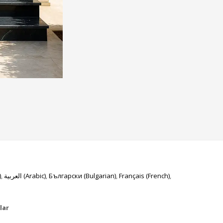
)
العربية
(
Arabic
)
Български
(
Bulgarian
)
Français
(
French
)
lar