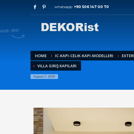
whatsapp:
+90 506 147 00 70
Archives
July 2026
May 2026
February 2026
January 2026
December 2025
HOME
IC-KAPI-CELIK-KAPI-MODELLERI
EXTER
November 2025
VILLA GIRIŞ KAPILARI
September 2025
August 2015
August 7, 2026
Categories
Entrance Door
interior door models
steel door
HOW TO SHOP