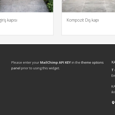
 giriş kapısı
Kompozit Dış kapı
K
Please enter your
MailChimp API KEY
in the
theme options
panel
prior to using this widget.
T 
Em
KA
ik