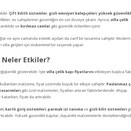
idir.
Çift kilitli sistemler
,
gizli emniyet kelepçeleri
,
yüksek güvenlikl
llikler, ev sahiplerinin güvenliğini en üst düzeye çıkarır. Ayrıca,
villa çelik
anıklıdır ve
kırılmaz camlar
gibi güvenlik önlemleri içerir.
ağlar ve aynı zamanda estetik açıdan da zarif bir tasarıma sahiptir. Modern
arı villa girişleri için mükemmel bir seçenek yapar.
ı Neler Etkiler?
eğişkenlik gösterebilir. İşte
villa çelik kapı fiyatlarını
etkileyen başlıca fak
ullanılan malzeme, fiyat üzerinde büyük bir etkiye sahiptir.
Paslanmaz ç
tasarımları
gibi özel malzemeler, fiyatları artıran faktörlerdendir. Ahşap
atarken, fiyatı da artırabilir.
ri
,
kartlı giriş sistemleri
,
parmak izi tanıma
ve
gizli kilit sistemleri
gi
ı artırabilir. Yüksek güvenlikli kapılar, dayanıklı malzemelerle desteklendiğin