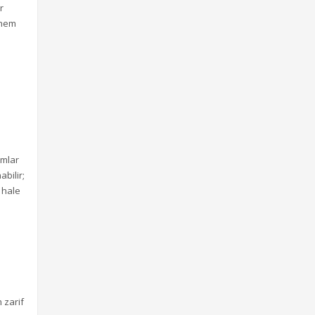
r
 hem
ımlar
bilir;
i hale
 zarif