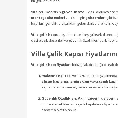
bir görüntü sunar.
Villa çelik kapısının
güvenlik özellikleri
oldukça öneml
menteşe sistemleri
ve
akıllı giriş sistemleri
gibi öze
kapıları
genellikle dışarıdan gelen darbelere karşı day
Villa çelik kapısı
, dış etkenlere karşı yüksek direnç s
çizgiler, şık desenler ve güvenlik özellikleri, çelik kapıl
Villa Çelik Kapısı Fiyatların
Villa çelik kapı fiyatları
, birkaç faktöre bağlı olarak d
Malzeme Kalitesi ve Türü:
Kapının yapımında k
ahşap kaplama
,
lamine cam
veya
camlı kapı 
kaplamalar ve camlar, tasarıma estetik bir değer k
Güvenlik Özellikleri:
Akıllı güvenlik sistemle
modern özellikler, villa çelik kapılarının fiyatın
daha maliyetli olabilir.