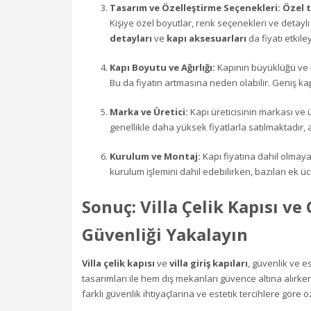
Tasarım ve Özelleştirme Seçenekleri:
Özel 
Kişiye özel boyutlar, renk seçenekleri ve detaylı iş
detayları
ve
kapı aksesuarları
da fiyatı etkile
Kapı Boyutu ve Ağırlığı:
Kapının büyüklüğü ve k
Bu da fiyatın artmasına neden olabilir. Geniş kap
Marka ve Üretici:
Kapı üreticisinin markası ve ür
genellikle daha yüksek fiyatlarla satılmaktadır, a
Kurulum ve Montaj:
Kapı fiyatına dahil olmayan
kurulum işlemini dahil edebilirken, bazıları ek ücr
Sonuç: Villa Çelik Kapısı ve
Güvenliği Yakalayın
Villa çelik kapısı
ve
villa giriş kapıları
, güvenlik ve e
tasarımları ile hem dış mekanları güvence altına alırk
farklı güvenlik ihtiyaçlarına ve estetik tercihlere göre öze