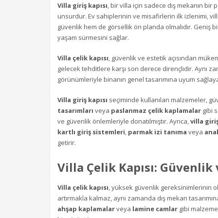
Villa giriş kapısı
, bir villa için sadece dış mekanın bir
unsurdur. Ev sahiplerinin ve misafirlerin ilk izlenimi, v
güvenlik hem de görsellik ön planda olmalıdır. Geniş bir 
yaşam sürmesini sağlar.
Villa çelik kapısı
, güvenlik ve estetik açısından mükem
gelecek tehditlere karşı son derece dirençlidir. Aynı 
görünümleriyle binanın genel tasarımına uyum sağlayac
Villa giriş kapısı
seçiminde kullanılan malzemeler, güv
tasarımları
veya
paslanmaz çelik kaplamalar
gibi s
ve güvenlik önlemleriyle donatılmıştır. Ayrıca,
villa giri
kartlı giriş sistemleri
,
parmak izi tanıma
veya
anah
getirir.
Villa Çelik Kapısı: Güvenlik 
Villa çelik kapısı
, yüksek güvenlik gereksinimlerinin ol
artırmakla kalmaz, aynı zamanda dış mekan tasarımın
ahşap kaplamalar
veya
lamine camlar
gibi malzemel