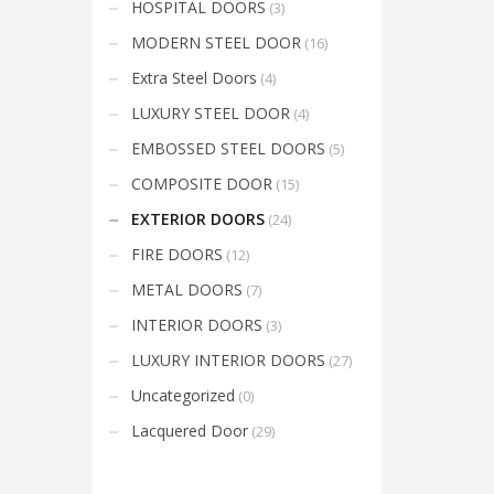
HOSPITAL DOORS
(3)
Mon-Fri 9:00AM - 6:00AM
t
Sat - 9:00AM-5:00PM
MODERN STEEL DOOR
(16)
Sundays by appointment only!
Extra Steel Doors
(4)
LUXURY STEEL DOOR
(4)
EMBOSSED STEEL DOORS
(5)
COMPOSITE DOOR
(15)
EXTERIOR DOORS
(24)
FIRE DOORS
(12)
METAL DOORS
(7)
INTERIOR DOORS
(3)
LUXURY INTERIOR DOORS
(27)
Uncategorized
(0)
Lacquered Door
(29)