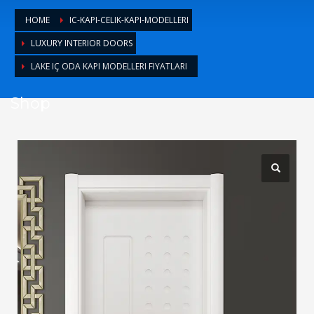
1
Login or create new account.
HOME
IC-KAPI-CELIK-KAPI-MODELLERI
2
Review your order.
LUXURY INTERIOR DOORS
3
Payment &
FREE
shipment
LAKE IÇ ODA KAPI MODELLERI FIYATLARI
If you still have problems, please let us know, by sending an
Shop
email to support@website.com . Thank you!
SHOWROOM HOURS
Mon-Fri 9:00AM - 6:00AM
Sat - 9:00AM-5:00PM
Sundays by appointment only!