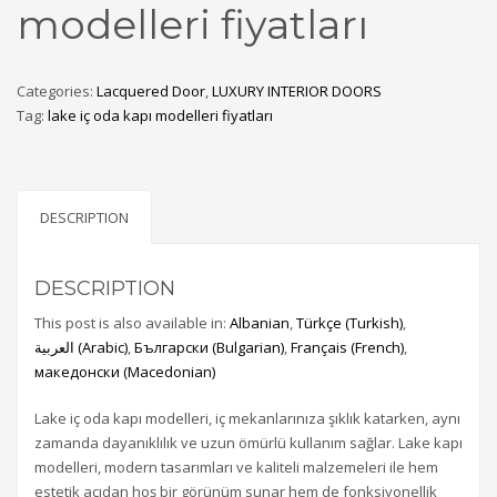
modelleri fiyatları
Categories:
Lacquered Door
,
LUXURY INTERIOR DOORS
Tag:
lake iç oda kapı modelleri fiyatları
DESCRIPTION
DESCRIPTION
This post is also available in:
Albanian
Türkçe
(
Turkish
)
العربية
(
Arabic
)
Български
(
Bulgarian
)
Français
(
French
)
македонски
(
Macedonian
)
Lake iç oda kapı modelleri, iç mekanlarınıza şıklık katarken, aynı
zamanda dayanıklılık ve uzun ömürlü kullanım sağlar. Lake kapı
modelleri, modern tasarımları ve kaliteli malzemeleri ile hem
estetik açıdan hoş bir görünüm sunar hem de fonksiyonellik