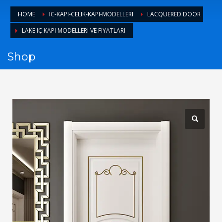
1
Login or create new account.
HOME
IC-KAPI-CELIK-KAPI-MODELLERI
LACQUERED DOOR
2
Review your order.
LAKE IÇ KAPI MODELLERI VE FIYATLARI​
3
Payment &
FREE
shipment
Shop
If you still have problems, please let us know, by sending an
email to support@website.com . Thank you!
SHOWROOM HOURS
Mon-Fri 9:00AM - 6:00AM
Sat - 9:00AM-5:00PM
Sundays by appointment only!