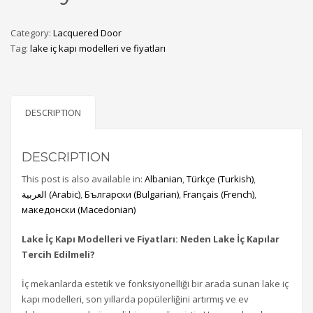
Category:
Lacquered Door
Tag:
lake iç kapı modelleri ve fiyatları​
DESCRIPTION
DESCRIPTION
This post is also available in:
Albanian
Türkçe
(
Turkish
)
العربية
(
Arabic
)
Български
(
Bulgarian
)
Français
(
French
)
македонски
(
Macedonian
)
Lake İç Kapı Modelleri ve Fiyatları: Neden Lake İç Kapılar
Tercih Edilmeli?
İç mekanlarda estetik ve fonksiyonelliği bir arada sunan lake iç
kapı modelleri, son yıllarda popülerliğini artırmış ve ev