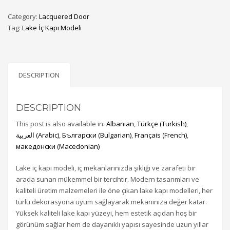
Category:
Lacquered Door
Tag:
Lake İç Kapı Modeli
DESCRIPTION
DESCRIPTION
This post is also available in:
Albanian
Türkçe
(
Turkish
)
العربية
(
Arabic
)
Български
(
Bulgarian
)
Français
(
French
)
македонски
(
Macedonian
)
Lake iç kapı modeli, iç mekanlarınızda şıklığı ve zarafeti bir
arada sunan mükemmel bir tercihtir. Modern tasarımları ve
kaliteli üretim malzemeleri ile öne çıkan lake kapı modelleri, her
türlü dekorasyona uyum sağlayarak mekanınıza değer katar.
Yüksek kaliteli lake kapı yüzeyi, hem estetik açıdan hoş bir
görünüm sağlar hem de dayanıklı yapısı sayesinde uzun yıllar