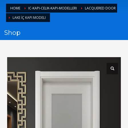
1
Login or create new account.
HOME
IC-KAPI-CELIK-KAPI-MODELLERI
LACQUERED DOOR
2
Review your order.
LAKE İÇ KAPI MODELI
3
Payment &
FREE
shipment
Shop
If you still have problems, please let us know, by sending an
email to support@website.com . Thank you!
SHOWROOM HOURS
Mon-Fri 9:00AM - 6:00AM
Sat - 9:00AM-5:00PM
Sundays by appointment only!