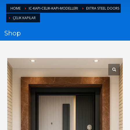
1
Login or create new account.
HOME
IC-KAPI-CELIK-KAPI-MODELLERI
EXTRA STEEL DOORS
2
Review your order.
ÇELIK KAPILAR
3
Payment &
FREE
shipment
Shop
If you still have problems, please let us know, by sending an
email to support@website.com . Thank you!
SHOWROOM HOURS
Mon-Fri 9:00AM - 6:00AM
Sat - 9:00AM-5:00PM
Sundays by appointment only!