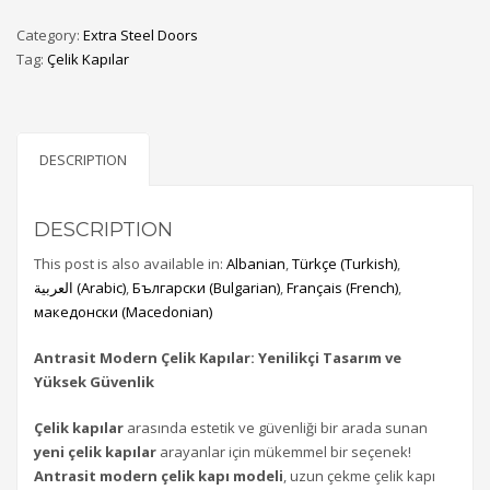
Category:
Extra Steel Doors
Tag:
Çelik Kapılar
DESCRIPTION
DESCRIPTION
This post is also available in:
Albanian
Türkçe
(
Turkish
)
العربية
(
Arabic
)
Български
(
Bulgarian
)
Français
(
French
)
македонски
(
Macedonian
)
Antrasit Modern Çelik Kapılar: Yenilikçi Tasarım ve
Yüksek Güvenlik
Çelik kapılar
arasında estetik ve güvenliği bir arada sunan
yeni çelik kapılar
arayanlar için mükemmel bir seçenek!
Antrasit modern çelik kapı modeli
, uzun çekme çelik kapı