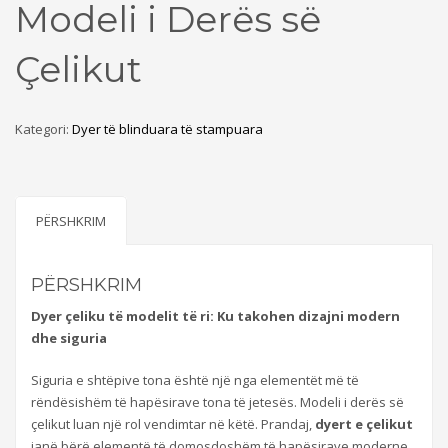
Modeli i Derës së
Çelikut
Kategori:
Dyer të blinduara të stampuara
PËRSHKRIM
PËRSHKRIM
Dyer çeliku të modelit të ri: Ku takohen dizajni modern
dhe siguria
Siguria e shtëpive tona është një nga elementët më të
rëndësishëm të hapësirave tona të jetesës. Modeli i derës së
çelikut luan një rol vendimtar në këtë. Prandaj,
dyert e çelikut
janë bërë elementë të domosdoshëm të hapësirave moderne