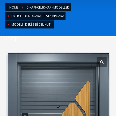
1
Login or create new account.
HOME
IC-KAPI-CELIK-KAPI-MODELLERI
2
Review your order.
DYER TË BLINDUARA TË STAMPUARA
3
Payment &
FREE
shipment
MODELI I DERËS SË ÇELIKUT
If you still have problems, please let us know, by sending an
Shop
email to support@website.com . Thank you!
SHOWROOM HOURS
Mon-Fri 9:00AM - 6:00AM
Sat - 9:00AM-5:00PM
Sundays by appointment only!