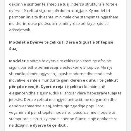
dekorin e jashtëm të shtëpisë tuaj, ndërsa struktura e fortë e
dyerve të çelikut siguron përdorim afatgjatë. Ky model i ri
përmban linja të thjeshta, minimale dhe stampim të ngjashëm
me drurin, duke plotësuar në mënyrë të përkryer çdo stil
arkitektonik.
Modelet e Dyerve të Çelikut: Dera e Sigurt e Shtëpisë
Suaj
Modelet
e sotme të dyerve të çelikut jo vetëm që ofrojnë
siguri, por edhe përmirësojnë estetikën e shtëpive. Me një
shumëllojshmëri ngjyrash, linjash moderne dhe modelesh
inovative, është e mundur të gjeni
derën e duhur të çelikut
për çdo nevojë
.
Dyert e reja të çelikut
kombinojnë
elegancën dhe sigurinë, duke i shtuar vlerë hapësirave tuaja të
jetesës. Dera e çelikut me ngjyrë antraciti, me elegancën dhe
qëndrueshmërinë e saj, është një zgjedhje popullore,
veçanërisht për shtëpitë moderne. I pasuruar me modele të
stampuara si druri, ky model shënon fillimin e një epoke të re
në dizajnin
e dyerve të çelikut .