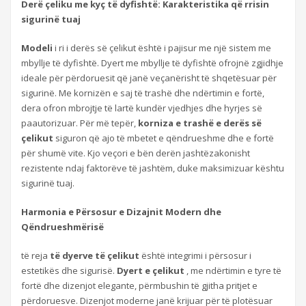
Derë çeliku me kyç të dyfishtë: Karakteristika që rrisin
sigurinë tuaj
Modeli
i ri i derës së çelikut është i pajisur me një sistem me
mbyllje të dyfishtë. Dyert me mbyllje të dyfishtë ofrojnë zgjidhje
ideale për përdoruesit që janë veçanërisht të shqetësuar për
sigurinë. Me kornizën e saj të trashë dhe ndërtimin e fortë,
dera ofron mbrojtje të lartë kundër vjedhjes dhe hyrjes së
paautorizuar. Për më tepër,
korniza e trashë e derës së
çelikut
siguron që ajo të mbetet e qëndrueshme dhe e fortë
për shumë vite. Kjo veçori e bën derën jashtëzakonisht
rezistente ndaj faktorëve të jashtëm, duke maksimizuar kështu
sigurinë tuaj.
Harmonia e Përsosur e Dizajnit Modern dhe
Qëndrueshmërisë
të reja
të dyerve të çelikut
është integrimi i përsosur i
estetikës dhe sigurisë.
Dyert e çelikut
, me ndërtimin e tyre të
fortë dhe dizenjot elegante, përmbushin të gjitha pritjet e
përdoruesve. Dizenjot moderne janë krijuar për të plotësuar