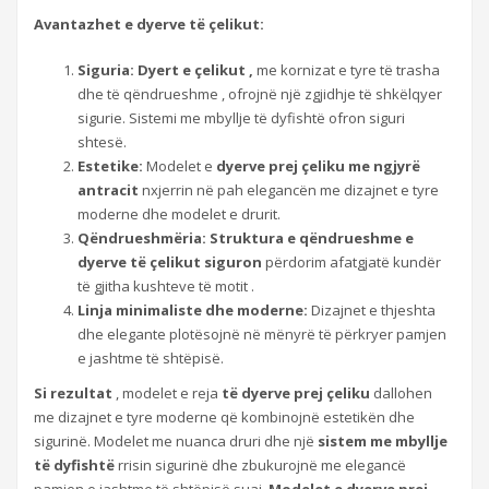
Avantazhet e dyerve të çelikut:
Siguria: Dyert e çelikut ,
me kornizat e tyre të trasha
dhe të qëndrueshme , ofrojnë një zgjidhje të shkëlqyer
sigurie. Sistemi me mbyllje të dyfishtë ofron siguri
shtesë.
Estetike:
Modelet e
dyerve prej çeliku me ngjyrë
antracit
nxjerrin në pah elegancën me dizajnet e tyre
moderne dhe modelet e drurit.
Qëndrueshmëria: Struktura e qëndrueshme e
dyerve të çelikut siguron
përdorim afatgjatë kundër
të gjitha kushteve të motit .
Linja minimaliste dhe moderne:
Dizajnet e thjeshta
dhe elegante plotësojnë në mënyrë të përkryer pamjen
e jashtme të shtëpisë.
Si rezultat
, modelet e reja
të dyerve prej çeliku
dallohen
me dizajnet e tyre moderne që kombinojnë estetikën dhe
sigurinë. Modelet me nuanca druri dhe një
sistem me mbyllje
të dyfishtë
rrisin sigurinë dhe zbukurojnë me elegancë
pamjen e jashtme të shtëpisë suaj.
Modelet e dyerve prej