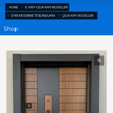
1
Login or create new account.
HOME
IC-KAPI-CELIK-KAPI-MODELLERI
2
Review your order.
DYER MODERNE TË BLINDUARA
ÇELIK KAPI MODELLERI
3
Payment &
FREE
shipment
Shop
If you still have problems, please let us know, by sending an
email to support@website.com . Thank you!
SHOWROOM HOURS
Mon-Fri 9:00AM - 6:00AM
Sat - 9:00AM-5:00PM
Sundays by appointment only!