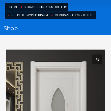
1
Login or create new account.
HOME
IC-KAPI-CELIK-KAPI-MODELLERI
2
Review your order.
PVC ИНТЕРИОРНИ ВРАТИ
MEMBRAN KAPI MODELLERI
3
Payment &
FREE
shipment
Shop
If you still have problems, please let us know, by sending an
email to support@website.com . Thank you!
SHOWROOM HOURS
Mon-Fri 9:00AM - 6:00AM
Sat - 9:00AM-5:00PM
Sundays by appointment only!