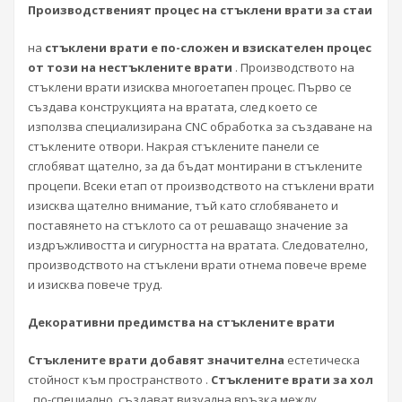
Производственият процес на стъклени врати за стаи
на
стъклени врати е по-сложен и взискателен процес
от този на нестъклените врати
. Производството на
стъклени врати изисква многоетапен процес. Първо се
създава конструкцията на вратата, след което се
използва специализирана CNC обработка за създаване на
стъклените отвори. Накрая стъклените панели се
сглобяват щателно, за да бъдат монтирани в стъклените
процепи. Всеки етап от производството на стъклени врати
изисква щателно внимание, тъй като сглобяването и
поставянето на стъклото са от решаващо значение за
издръжливостта и сигурността на вратата. Следователно,
производството на стъклени врати отнема повече време
и изисква повече труд.
Декоративни предимства на стъклените врати
Стъклените врати добавят значителна
естетическа
стойност към пространството .
Стъклените врати за хол
, по-специално, създават визуална връзка между