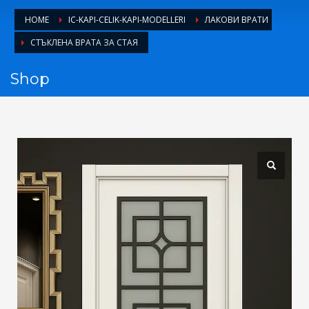
1
Login or create new account.
HOME
IC-KAPI-CELIK-KAPI-MODELLERI
ЛАКОВИ ВРАТИ
2
Review your order.
СТЪКЛЕНА ВРАТА ЗА СТАЯ
3
Payment &
FREE
shipment
Shop
If you still have problems, please let us know, by sending an
email to support@website.com . Thank you!
SHOWROOM HOURS
Mon-Fri 9:00AM - 6:00AM
Sat - 9:00AM-5:00PM
Sundays by appointment only!