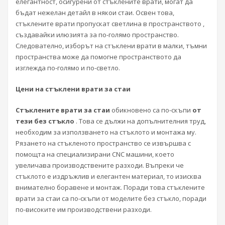
елегантност, осигурени от стъклените врати, могат да
бъдат нежелан детайл в някои стаи. Освен това,
стъклените врати пропускат светлина в пространството ,
създавайки илюзията за по-голямо пространство.
Следователно, изборът на стъклени врати в малки, тъмни
пространства може да помогне пространството да
изглежда по-голямо и по-светло.
Цени на стъклени врати за стаи
Стъклените врати за стаи
обикновено са по-скъпи
от
тези без стъкло
. Това се дължи на допълнителния труд,
необходим за използването на стъклото и монтажа му.
Рязането на стъкленото пространство се извършва с
помощта на специализирани CNC машини, което
увеличава производствените разходи. Въпреки че
стъклото е издръжлив и елегантен материал, то изисква
внимателно боравене и монтаж. Поради това стъклените
врати за стаи са по-скъпи от моделите без стъкло, поради
по-високите им производствени разходи.