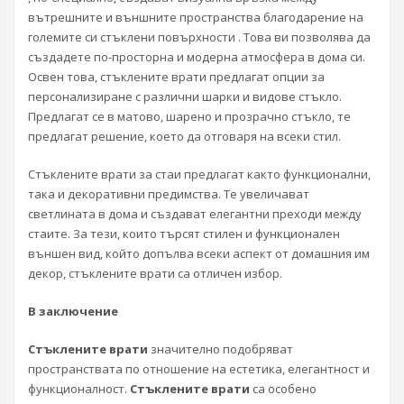
вътрешните и външните пространства благодарение на
големите си стъклени повърхности . Това ви позволява да
създадете по-просторна и модерна атмосфера в дома си.
Освен това, стъклените врати предлагат опции за
персонализиране с различни шарки и видове стъкло.
Предлагат се в матово, шарено и прозрачно стъкло, те
предлагат решение, което да отговаря на всеки стил.
Стъклените врати за стаи предлагат както функционални,
така и декоративни предимства. Те увеличават
светлината в дома и създават елегантни преходи между
стаите. За тези, които търсят стилен и функционален
външен вид, който допълва всеки аспект от домашния им
декор, стъклените врати са отличен избор.
В заключение
Стъклените врати
значително подобряват
пространствата по отношение на естетика, елегантност и
функционалност.
Стъклените врати
са особено