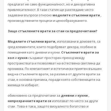
предлагат не само функционалност, но и декоративна
привлекателност. В тази статия ще разгледаме често
задавани въпроси относно
моделите стъклени врати
,
производствените процеси и ценообразуването.
Защо стъклените врати за стаи са предпочитани?
Моделите стъклени врати,
използвани в домовете, са
сред елементите, които подобряват декора, особено в
помещения като дневни и кухни.
Стъклените врати за
хол
и
кухня
създават просторен преход между
пространствата и позволяват на естествена светлина да
прониква. По-елегантният и естетически приятен външен
вид на стъклените врати, за разлика от другите врати за
стаи, е основна причина, поради която собствениците на
жилища ги избират.
обикновено са предпочитани за
дневни
и
кухни ,
непрозрачните врати се
използват по-често за други
стаи . Това е така, защото визуалното богатство и