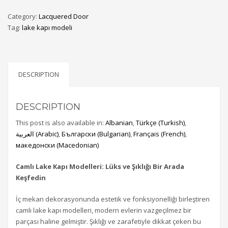
Category:
Lacquered Door
Tag:
lake kapı modeli
DESCRIPTION
DESCRIPTION
This post is also available in:
Albanian
Türkçe
(
Turkish
)
العربية
(
Arabic
)
Български
(
Bulgarian
)
Français
(
French
)
македонски
(
Macedonian
)
Camlı Lake Kapı Modelleri: Lüks ve Şıklığı Bir Arada
Keşfedin
İç mekan dekorasyonunda estetik ve fonksiyonelliği birleştiren
camlı lake kapı modelleri, modern evlerin vazgeçilmez bir
parçası haline gelmiştir. Şıklığı ve zarafetiyle dikkat çeken bu