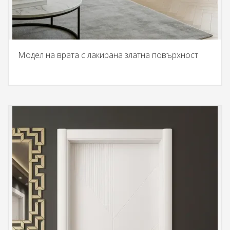
Модел на врата с лакирана златна повърхност