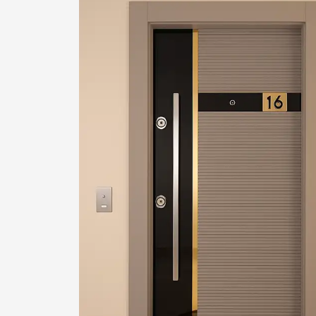
1
2
Login or create new account.
R
If you still have problems, please let us know, by sen