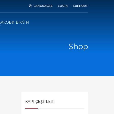
LANGUAGES
LOGIN
SUPPORT
×
ЛАКОВИ ВРАТИ
Shop
KAPI ÇEŞİTLERİ
SHOWROOM HOURS