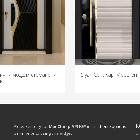
лични модели стоманени
Siyah Çelik Kapı Modelleri
ти
K
Please enter your
MailChimp API KEY
in the
theme options
panel
prior to using this widget.
T 