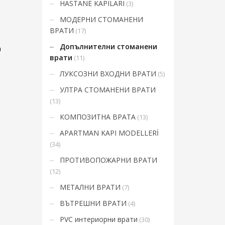
HASTANE KAPILARI
(3)
Mon-Fri 9:00AM - 6:00AM
t
Sat - 9:00AM-5:00PM
МОДЕРНИ СТОМАНЕНИ
Sundays by appointment only!
ВРАТИ
(17)
Допълнителни стоманени
и
врати
(11)
ЛУКСОЗНИ ВХОДНИ ВРАТИ
(5)
УЛТРА СТОМАНЕНИ ВРАТИ
(13)
КОМПОЗИТНА ВРАТА
(13)
APARTMAN KAPI MODELLERİ
(34)
ПРОТИВОПОЖАРНИ ВРАТИ
(12)
МЕТАЛНИ ВРАТИ
(7)
ВЪТРЕШНИ ВРАТИ
(4)
PVC интериорни врати
(30)