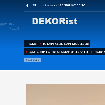
whatsapp:
+90 506 147 00 70
Архиви
юли 2026
май 2026
февруари 2026
януари 2026
декември 2025
HOME
IC-KAPI-CELIK-KAPI-MODELLERI
ноември 2025
ДОПЪЛНИТЕЛНИ СТОМАНЕНИ ВРАТИ
НОВИ 
септември 2025
август 2015
08.08.2026
Категории
Входна врата за апартамент
модели интериорни врати
стоманена врата
HOW TO SHOP