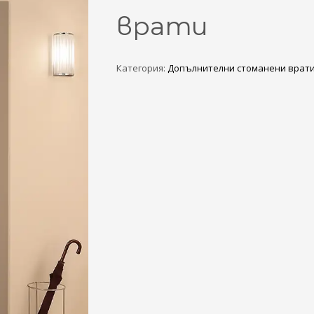
3
eview your order.
Payment &
FREE
shipmen
врати
ding an email to support@website.com . Thank you!
Категория:
Допълнителни стоманени врат