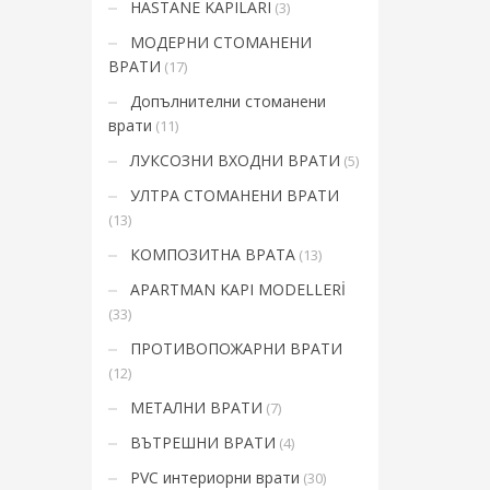
HASTANE KAPILARI
(3)
Mon-Fri 9:00AM - 6:00AM
t
Sat - 9:00AM-5:00PM
МОДЕРНИ СТОМАНЕНИ
Sundays by appointment only!
ВРАТИ
(17)
Допълнителни стоманени
врати
(11)
ЛУКСОЗНИ ВХОДНИ ВРАТИ
(5)
УЛТРА СТОМАНЕНИ ВРАТИ
(13)
КОМПОЗИТНА ВРАТА
(13)
APARTMAN KAPI MODELLERİ
(33)
ПРОТИВОПОЖАРНИ ВРАТИ
(12)
МЕТАЛНИ ВРАТИ
(7)
ВЪТРЕШНИ ВРАТИ
(4)
PVC интериорни врати
(30)