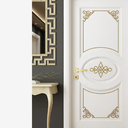
1
2
Login or create new account.
R
If you still have problems, please let us know, by sen