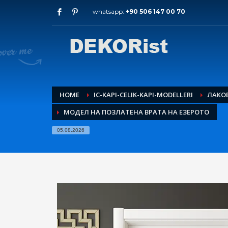
whatsapp:
+90 506 147 00 70
Архиви
юли 2026
май 2026
февруари 2026
януари 2026
декември 2025
HOME
IC-KAPI-CELIK-KAPI-MODELLERI
ЛАКО
ноември 2025
МОДЕЛ НА ПОЗЛАТЕНА ВРАТА НА ЕЗЕРОТО
септември 2025
август 2015
05.08.2026
Категории
Входна врата за апартамент
модели интериорни врати
стоманена врата
HOW TO SHOP