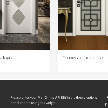
a kapısı
Стъклена врата за стая
K
Please enter your
MailChimp API KEY
in the
theme options
panel
prior to using this widget.
T 