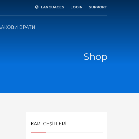
LANGUAGES
LOGIN
SUPPORT
×
ЛАКОВИ ВРАТИ
Shop
KAPI ÇEŞİTLERİ
SHOWROOM HOURS