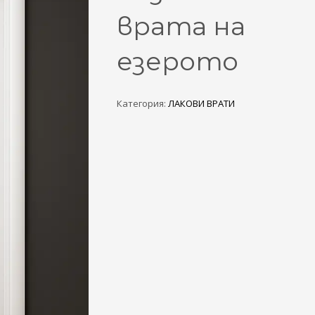
3
eview your order.
Payment &
FREE
shipmen
врата на
ding an email to support@website.com . Thank you!
езерото
Категория:
ЛАКОВИ ВРАТИ