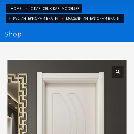
1
Login or create new account.
HOME
IC-KAPI-CELIK-KAPI-MODELLERI
2
Review your order.
PVC ИНТЕРИОРНИ ВРАТИ
МОДЕЛИ ИНТЕРИОРНИ ВРАТИ
3
Payment &
FREE
shipment
Shop
If you still have problems, please let us know, by sending an
email to support@website.com . Thank you!
SHOWROOM HOURS
Mon-Fri 9:00AM - 6:00AM
Sat - 9:00AM-5:00PM
Sundays by appointment only!