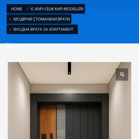
1
Login or create new account.
HOME
IC-KAPI-CELIK-KAPI-MODELLERI
2
Review your order.
МОДЕРНИ СТОМАНЕНИ ВРАТИ
3
Payment &
FREE
shipment
ВХОДНА ВРАТА ЗА АПАРТАМЕНТ
If you still have problems, please let us know, by sending an
Shop
email to support@website.com . Thank you!
SHOWROOM HOURS
Mon-Fri 9:00AM - 6:00AM
Sat - 9:00AM-5:00PM
Sundays by appointment only!