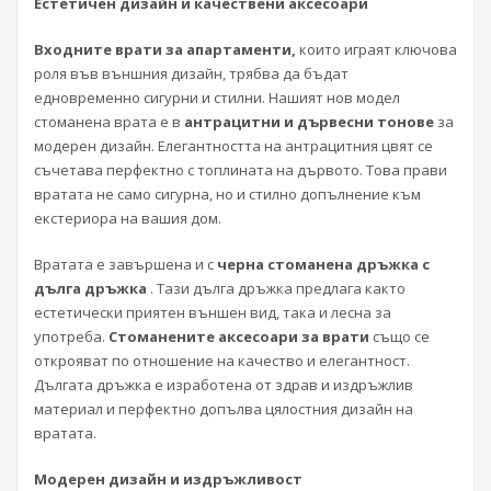
Естетичен дизайн и качествени аксесоари
Входните врати за апартаменти,
които играят ключова
роля във външния дизайн, трябва да бъдат
едновременно сигурни и стилни. Нашият нов модел
стоманена врата е в
антрацитни и дървесни тонове
за
модерен дизайн. Елегантността на антрацитния цвят се
съчетава перфектно с топлината на дървото. Това прави
вратата не само сигурна, но и стилно допълнение към
екстериора на вашия дом.
Вратата е завършена и с
черна стоманена дръжка с
дълга дръжка
. Тази дълга дръжка предлага както
естетически приятен външен вид, така и лесна за
употреба.
Стоманените аксесоари за врати
също се
открояват по отношение на качество и елегантност.
Дългата дръжка е изработена от здрав и издръжлив
материал и перфектно допълва цялостния дизайн на
вратата.
Модерен дизайн и издръжливост