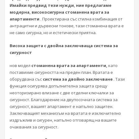
Имайки предвид тези нужди, ние предлагаме
модерна, високосигурна стоманена врата за
апартаменти
. Проектирана със стилна комбинация от
антрацитни и дървесни тонове, тази стоманена врата е
не само сигурна, но и естетически приятна.
Висока защита с двойна заключваща система за
сигурност
нов модел
стоманена врата за апартаменти,
като
поставихме сигурността на преден план. Вратата е
оборудвана със
система за двойно заключване
. Тази
функция осигурява допълнителна защита срещу
неоторизирано влизане с две отделни ключалки за
сигурност. Благодарение на двупосочната система за
сигурност, вашият апартамент е напълно защитен.
Заключващият механизъм на вратата е изключително
издръжлив и сигурен, напълно отговарящ на вашите
очаквания за сигурност.