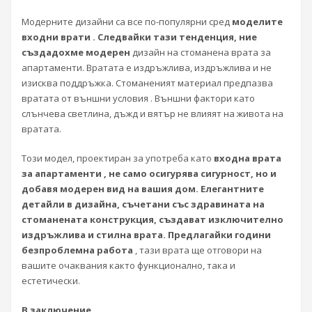
Модерните дизайни са все по-популярни сред
моделите
входни врати . Следвайки тази тенденция, ние
създадохме модерен
дизайн на стоманена врата за
апартаменти. Вратата е издръжлива, издръжлива и не
изисква поддръжка. Стоманеният материал предпазва
вратата от външни условия . Външни фактори като
слънчева светлина, дъжд и вятър не влияят на живота на
вратата.
Този модел, проектиран за употреба като
входна врата
за апартаменти , не само осигурява сигурност, но и
добавя модерен вид на вашия дом. Елегантните
детайли в дизайна, съчетани със здравината на
стоманената конструкция, създават изключително
издръжлива и стилна врата. Предлагайки години
безпроблемна работа
, тази врата ще отговори на
вашите очаквания както функционално, така и
естетически.
В заключение