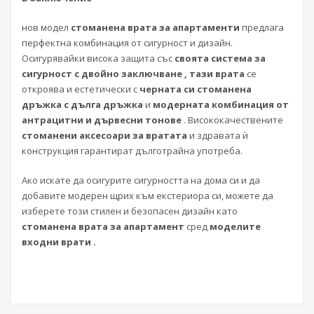
нов модел
стоманена врата за апартаменти
предлага
перфектна комбинация от сигурност и дизайн.
Осигурявайки висока защита със
своята система за
сигурност с двойно заключване , тази врата
се
откроява и естетически с
черната си стоманена
дръжка с дълга дръжка
и
модерната комбинация от
антрацитни и дървесни тонове
. Висококачествените
стоманени аксесоари за вратата
и здравата ѝ
конструкция гарантират дълготрайна употреба.
Ако искате да осигурите сигурността на дома си и да
добавите модерен щрих към екстериора си, можете да
изберете този стилен и безопасен дизайн като
стоманена врата за апартамент
сред
моделите
входни врати .