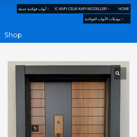
1
Login or create new account.
HOME
IC-KAPI-CELIK-KAPI-MODELLERI
أبواب فولاذية حديثة
2
Review your order.
موديلات الأبواب الفولاذية
3
FREE
shipment
Payment &
Shop
If you still have problems, please let us know, by sending an
email to support@website.com . Thank you!
SHOWROOM HOURS
Mon-Fri 9:00AM - 6:00AM
Sat - 9:00AM-5:00PM
Sundays by appointment only!