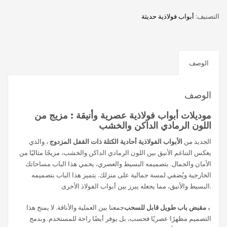
التصنيف:
أبواب فولاذية حديثة
الوصف
الوصف
موديلات أبواب فولاذية عصرية وأنيقة : مزيج من
اللون الرمادي الداكن والخشب
الجديد من
الأبواب الفولاذية أحادية الكتلة ذات القفل المزدوج
، والذي
يعكس التناغم الأنيق بين اللون الرمادي الداكن والخشب، مزيجًا مثاليًا من
الأمان والجمال. بتصميمه البسيط والعصري، يحمي هذا الباب مساحاتك
الخارجية ويُضفي لمسة جمالية على منزلك. يتميز هذا الباب بتصميمه
البسيط والأنيق، مما يجعله يبرز بين أبواب الفولاذ الأخرى.
مقبض باب طويل قابل للسحب ،
جمعنا بين العملية والأناقة. لا يمنح هذا
التصميم مظهرًا عصريًا فحسب، بل يوفر أيضًا راحة للمستخدم. وبدمج